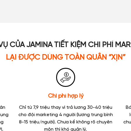
Ụ CỦA JAMINA TIẾT KIỆM CHI PHÍ MA
LẠI ĐƯỢC DÙNG TOÀN QUÂN “XỊN”
Chi phí hợp lý
hân
Chỉ từ 7,9 triệu thay vì trả lương 30-40 triệu
Bá
dụng
cho đội marketing 4 người (lương trung bình
ng
8-15 triệu/người). Chưa kể không rõ chuyên
chu
I.
môn thì khó quản lý.