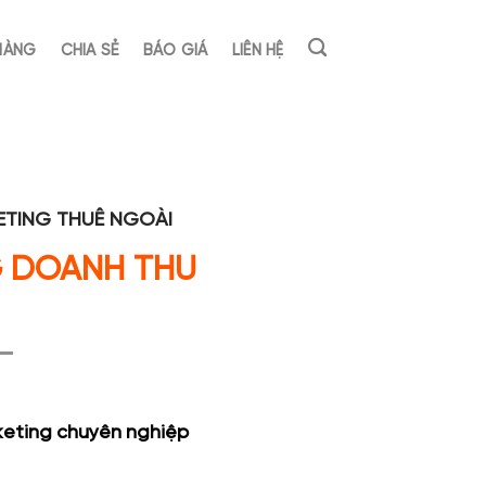
HÀNG
CHIA SẺ
BÁO GIÁ
LIÊN HỆ
ETING THUÊ NGOÀI
 DOANH THU
keting chuyên nghiệp