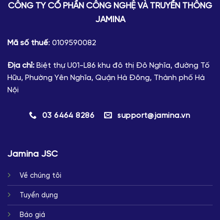
CÔNG TY CỔ PHẦN CÔNG NGHỆ VÀ TRUYỀN THÔNG
JAMINA
Mã số thuế
: 0109590082
Địa chỉ:
Biệt thự U01-L86 khu đô thị Đô Nghĩa, đường Tố
Hữu, Phường Yên Nghĩa, Quận Hà Đông, Thành phố Hà
Nội
03 6464 8286
support@jamina.vn
Jamina JSC
Về chúng tôi
Tuyển dụng
Báo giá