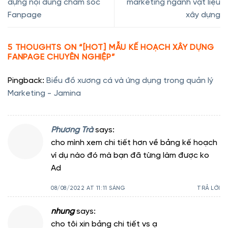
dựng nội dung chăm sóc
marketing ngành vật liệu
Fanpage
xây dựng
5 THOUGHTS ON “
[HOT] MẪU KẾ HOẠCH XÂY DỰNG
FANPAGE CHUYÊN NGHIỆP
”
Pingback:
Biểu đồ xương cá và ứng dụng trong quản lý
Marketing - Jamina
Phương Trà
says:
cho mình xem chi tiết hơn về bảng kế hoạch
ví dụ nào đó mà bạn đã từng làm được ko
Ad
08/08/2022 AT 11:11 SÁNG
TRẢ LỜI
nhung
says:
cho tôi xin bảng chi tiết vs ạ