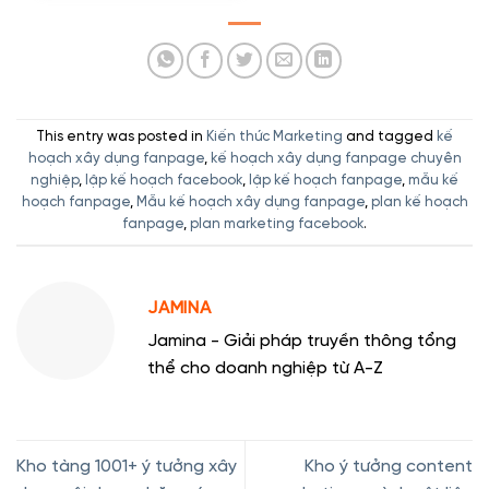
This entry was posted in
Kiến thức Marketing
and tagged
kế
hoạch xây dựng fanpage
,
kế hoạch xây dựng fanpage chuyên
nghiệp
,
lập kế hoạch facebook
,
lập kế hoạch fanpage
,
mẫu kế
hoạch fanpage
,
Mẫu kế hoạch xây dựng fanpage
,
plan kế hoạch
fanpage
,
plan marketing facebook
.
JAMINA
Jamina - Giải pháp truyền thông tổng
thể cho doanh nghiệp từ A-Z
Kho tàng 1001+ ý tưởng xây
Kho ý tưởng content