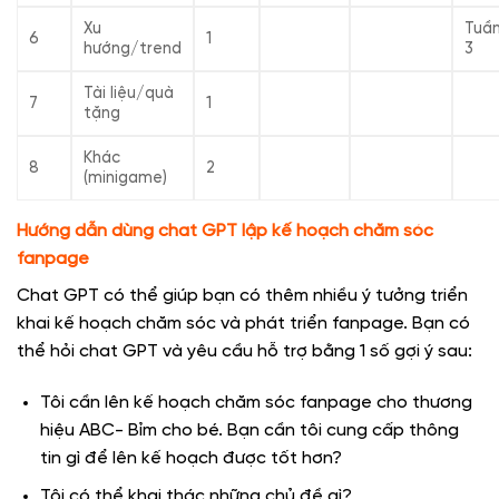
Xu
Tuầ
6
1
hướng/trend
3
Tài liệu/quà
7
1
tặng
Khác
8
2
(minigame)
Hướng dẫn dùng chat GPT lập kế hoạch chăm sóc
fanpage
Chat GPT có thể giúp bạn có thêm nhiều ý tưởng triển
khai kế hoạch chăm sóc và phát triển fanpage. Bạn có
thể hỏi chat GPT và yêu cầu hỗ trợ bằng 1 số gợi ý sau:
Tôi cần lên kế hoạch chăm sóc fanpage cho thương
hiệu ABC- Bỉm cho bé. Bạn cần tôi cung cấp thông
tin gì để lên kế hoạch được tốt hơn?
Tôi có thể khai thác những chủ đề gì?