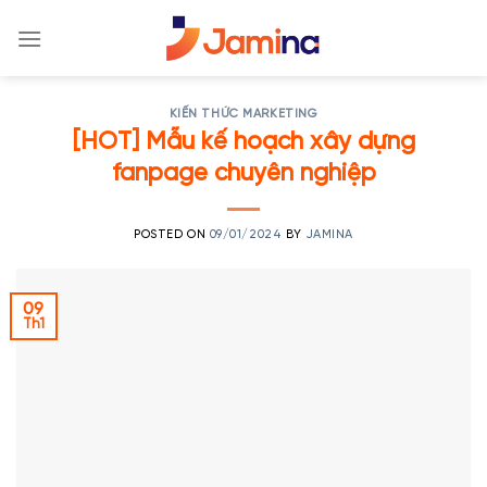
Skip
to
content
KIẾN THỨC MARKETING
[HOT] Mẫu kế hoạch xây dựng
fanpage chuyên nghiệp
POSTED ON
09/01/2024
BY
JAMINA
09
Th1