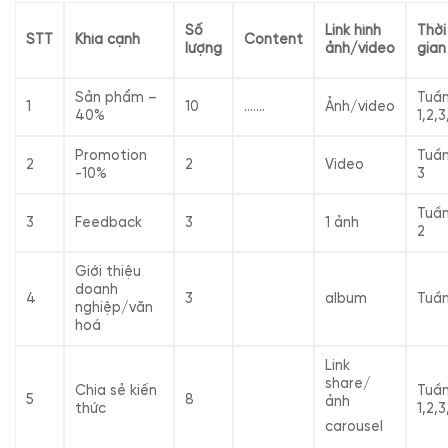
Số
Link hình
Thời
STT
Khía cạnh
Content
lượng
ảnh/video
gian
Sản phẩm –
Tuầ
1
10
…….
Ảnh/video
40%
1,2,3
Promotion
Tuầ
2
2
Video
-10%
3
Tuầ
3
Feedback
3
1 ảnh
2
Giới thiệu
doanh
4
3
album
Tuần
nghiệp/văn
hoá
Link
share/
Chia sẻ kiến
Tuầ
5
8
ảnh
thức
1,2,3
carousel