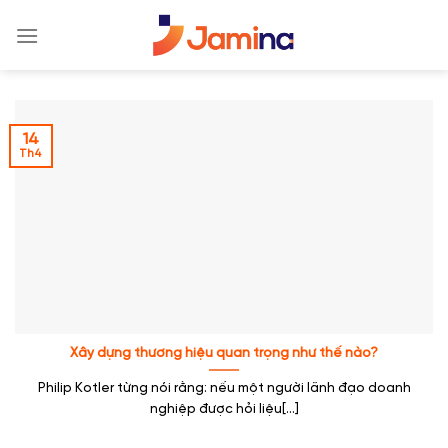
Skip
to
content
14
Th4
Xây dựng thương hiệu quan trọng như thế nào?
Philip Kotler từng nói rằng: nếu một người lãnh đạo doanh
nghiệp được hỏi liệu[...]