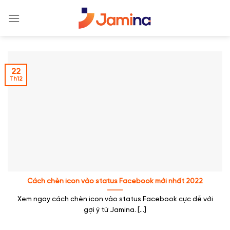
Skip
to
content
22
Th12
Cách chèn icon vào status Facebook mới nhất 2022
Xem ngay cách chèn icon vào status Facebook cực dễ với
gợi ý từ Jamina. [...]