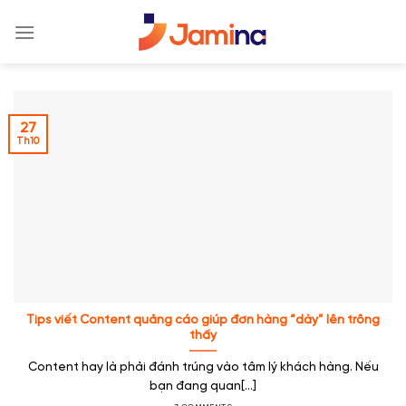
Skip
to
content
27
Th10
Tips viết Content quảng cáo giúp đơn hàng “dày” lên trông
thấy
Content hay là phải đánh trúng vào tâm lý khách hàng. Nếu
bạn đang quan[...]