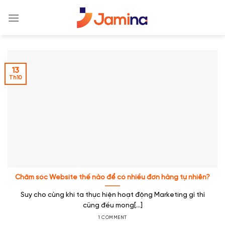
Skip
to
content
13
Th10
Chăm sóc Website thế nào để có nhiều đơn hàng tự nhiên?
Suy cho cùng khi ta thực hiện hoạt động Marketing gì thì
cũng đều mong[...]
1 COMMENT