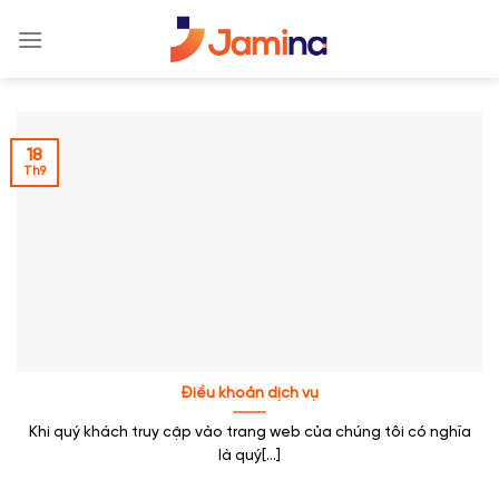
Skip
to
content
18
Th9
Điều khoản dịch vụ
Khi quý khách truy cập vào trang web của chúng tôi có nghĩa
là quý[...]