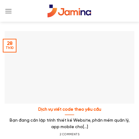
Skip
to
content
28
Th10
Dịch vụ viết code theo yêu cầu
Bạn đang cần lập trình thiết kế Website, phần mềm quản lý,
app mobile cho[...]
2 COMMENTS