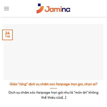
Skip
to
content
24
Th5
Giữa “rừng” dịch vụ chăm sóc fanpage trọn gói, chọn ai?
Dịch vụ chăm sóc fanpage trọn gói như là “món ăn” không
thể thiếu của[...]