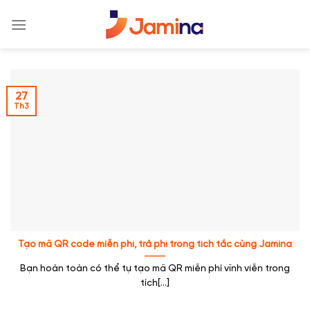
Skip
to
content
27
Th3
Tạo mã QR code miễn phí, trả phí trong tích tắc cùng Jamina
Bạn hoàn toàn có thể tự tạo mã QR miễn phí vĩnh viễn trong
tích[...]