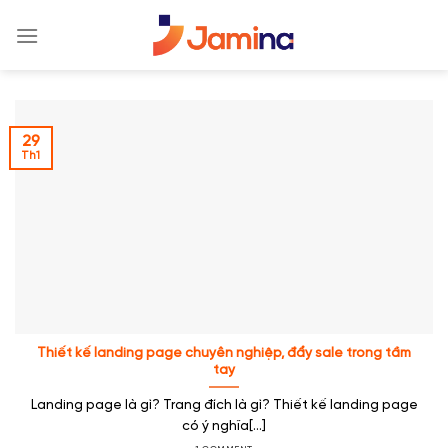
Skip
to
content
29
Th1
Thiết kế landing page chuyên nghiệp, đẩy sale trong tầm
tay
Landing page là gì? Trang đích là gì? Thiết kế landing page
có ý nghĩa[...]