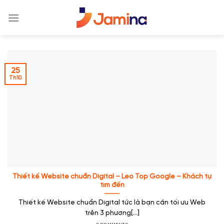
Skip
to
content
25
Th10
Thiết kế Website chuẩn Digital – Leo Top Google – Khách tự
tìm đến
Thiết kế Website chuẩn Digital tức là bạn cần tối ưu Web
trên 3 phương[...]