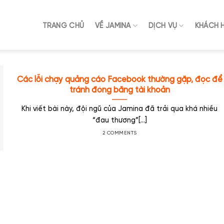
TRANG CHỦ
VỀ JAMINA
DỊCH VỤ
KHÁCH 
Các lỗi chạy quảng cáo Facebook thường gặp, đọc để
tránh đóng băng tài khoản
Khi viết bài này, đội ngũ của Jamina đã trải qua khá nhiều
“đau thương”[...]
2 COMMENTS