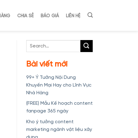
HÀNG
CHIA SẺ
BÁO GIÁ
LIÊN HỆ
Bài viết mới
99+ Ý Tưởng Nội Dung
Khuyến Mại Hay cho Lĩnh Vực
Nhà Hàng
(FREE) Mẫu Kế hoạch content
fanpage 365 ngày
Kho ý tưởng content
marketing ngành vật liệu xây
dựng