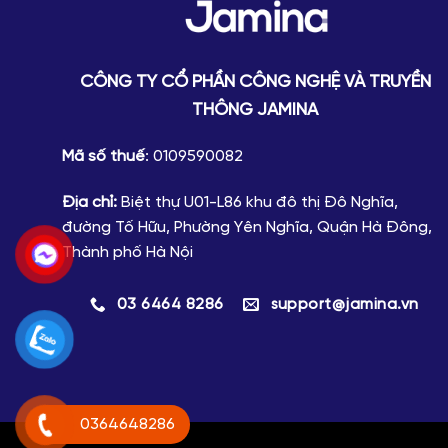
CÔNG TY CỔ PHẦN CÔNG NGHỆ VÀ TRUYỀN
THÔNG JAMINA
Mã số thuế
: 0109590082
Địa chỉ:
Biệt thự U01-L86 khu đô thị Đô Nghĩa,
đường Tố Hữu, Phường Yên Nghĩa, Quận Hà Đông,
Thành phố Hà Nội
03 6464 8286
support@jamina.vn
0364648286