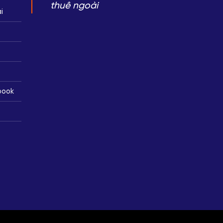
thuê ngoài
i
book