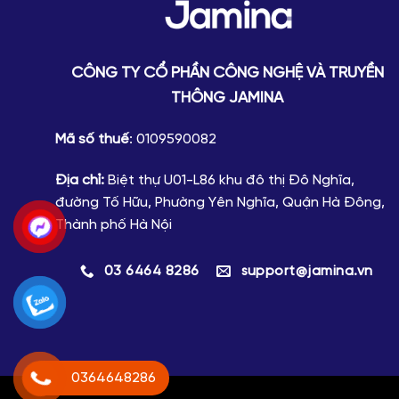
CÔNG TY CỔ PHẦN CÔNG NGHỆ VÀ TRUYỀN
THÔNG JAMINA
Mã số thuế
: 0109590082
Địa chỉ:
Biệt thự U01-L86 khu đô thị Đô Nghĩa,
đường Tố Hữu, Phường Yên Nghĩa, Quận Hà Đông,
Thành phố Hà Nội
03 6464 8286
support@jamina.vn
0364648286