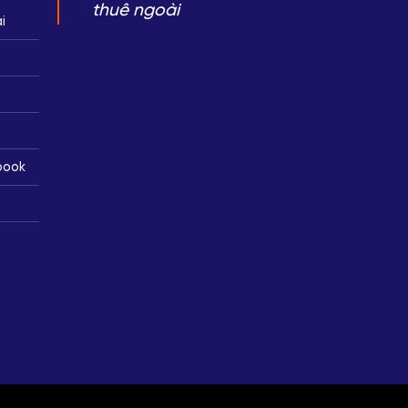
thuê ngoài
i
book