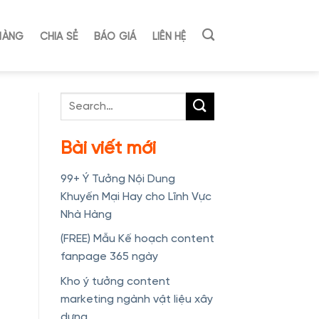
HÀNG
CHIA SẺ
BÁO GIÁ
LIÊN HỆ
Bài viết mới
99+ Ý Tưởng Nội Dung
Khuyến Mại Hay cho Lĩnh Vực
Nhà Hàng
(FREE) Mẫu Kế hoạch content
fanpage 365 ngày
Kho ý tưởng content
marketing ngành vật liệu xây
dựng