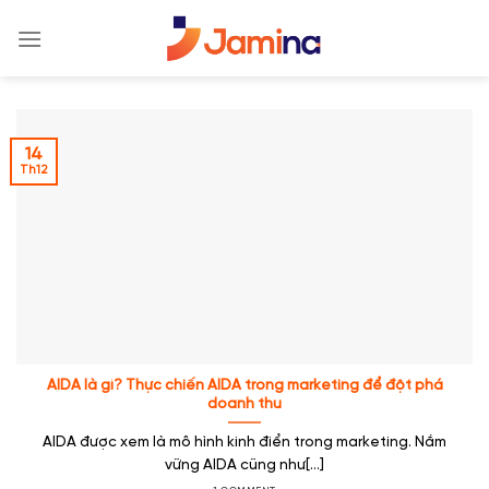
Skip
to
content
14
Th12
AIDA là gì? Thực chiến AIDA trong marketing để đột phá
doanh thu
AIDA được xem là mô hình kinh điển trong marketing. Nắm
vững AIDA cũng như[...]