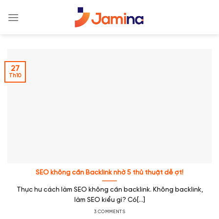
Skip
to
content
27
Th10
SEO không cần Backlink nhờ 5 thủ thuật dễ ợt!
Thực hư cách làm SEO không cần backlink. Không backlink,
làm SEO kiểu gì? Có[...]
3 COMMENTS