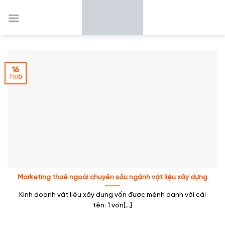
Skip
to
content
16
Th10
Marketing thuê ngoài chuyên sâu ngành vật liệu xây dựng
Kinh doanh vật liệu xây dựng vốn được mệnh danh với cái
tên: 1 vốn[...]