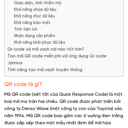
Giao diện, tính thẩm mỹ
Khả năng chứa dữ liệu
Khả năng đọc dữ liệu
Khả năng bảo mật
Tính tiện ích
Nhận dạng sản phẩm
Khả năng khôi phục dữ liệu
Qr code và mã vạch cái nào tốt hơn?
Tạo mã QR code miễn phí với ứng dụng Qr code
Jamina
Tính năng tạo mã vạch truyền thống
QR code là gì?
Mã QR code (viết tắt của Quick Response Code) là một
loại mã ma trận hai chiều. QR code được phát triển bởi
công ty Denso Wave (một công ty con của Toyota) vào
năm 1994. Mã QR code bao gồm các ô vuông đen trắng
được sắp xếp theo một mẫu nhất định để mã hóa