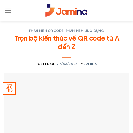
Skip
to
content
PHẦN MỀM QR CODE
,
PHẦN MỀM ỨNG DỤNG
Trọn bộ kiến thức về QR code từ A
đến Z
POSTED ON
27/03/2023
BY
JAMINA
27
Th3