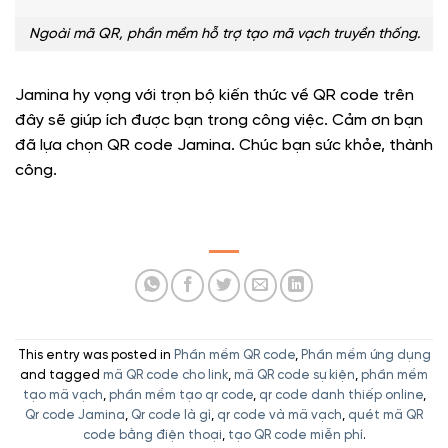
Ngoài mã QR, phần mềm hỗ trợ tạo mã vạch truyền thống.
Jamina hy vọng với trọn bộ kiến thức về QR code trên
đây sẽ giúp ích được bạn trong công việc. Cảm ơn bạn
đã lựa chọn QR code Jamina. Chúc bạn sức khỏe, thành
công.
This entry was posted in
Phần mềm QR code
,
Phần mềm ứng dụng
and tagged
mã QR code cho link
,
mã QR code sự kiện
,
phần mềm
tạo mã vạch
,
phần mềm tạo qr code
,
qr code danh thiếp online
,
Qr code Jamina
,
Qr code là gì
,
qr code và mã vạch
,
quét mã QR
code bằng điện thoại
,
tạo QR code miễn phí
.