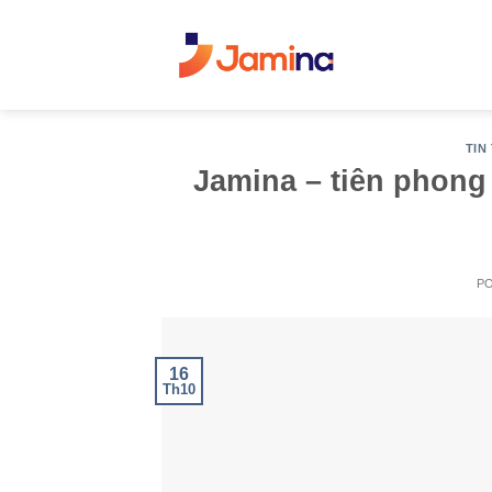
Skip
to
content
TIN
Jamina – tiên phong
P
16
Th10