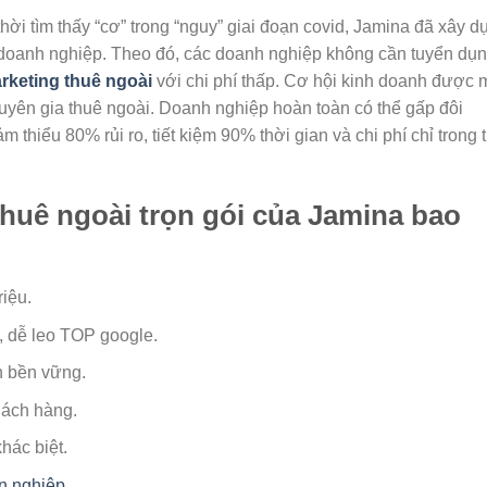
ời tìm thấy “cơ” trong “nguy” giai đoạn covid, Jamina đã xây 
 doanh nghiệp. Theo đó, các doanh nghiệp không cần tuyển dụ
rketing thuê ngoài
với chi phí thấp. Cơ hội kinh doanh được
uyên gia thuê ngoài. Doanh nghiệp hoàn toàn có thể gấp đôi
 thiểu 80% rủi ro, tiết kiệm 90% thời gian và chi phí chỉ trong 
thuê ngoài trọn gói của Jamina bao
riệu.
, dễ leo TOP google.
nh bền vững.
hách hàng.
khác biệt.
 nghiệp.