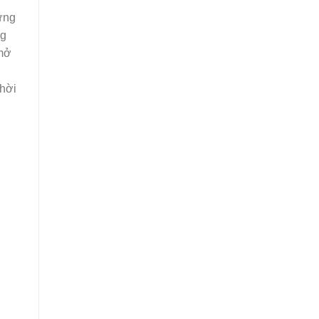
dựng
ng
 mở
thời