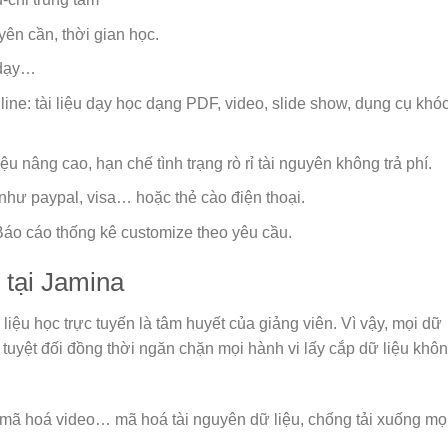
yên cần, thời gian học.
 dạy…
nline: tài liệu dạy học dạng PDF, video, slide show, dụng cụ khó
u nâng cao, hạn chế tình trạng rò rỉ tài nguyên không trả phí.
 như paypal, visa… hoặc thẻ cào điện thoại.
 Báo cáo thống kê customize theo yêu cầu.
 tại Jamina
 liệu học trực tuyến là tâm huyết của giảng viên. Vì vậy, mọi dữ
 tuyệt đối đồng thời ngăn chặn mọi hành vi lấy cắp dữ liệu khô
ã hoá video… mã hoá tài nguyên dữ liệu, chống tải xuống mọ