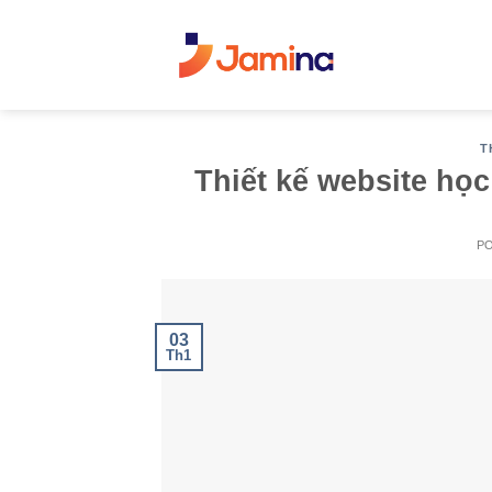
Skip
to
content
T
Thiết kế website học
P
03
Th1