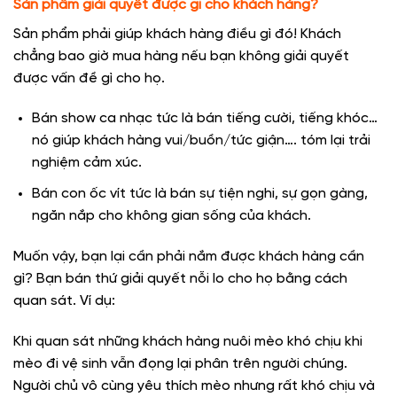
Sản phẩm giải quyết được gì cho khách hàng?
Sản phẩm phải giúp khách hàng điều gì đó! Khách
chẳng bao giờ mua hàng nếu bạn không giải quyết
được vấn đề gì cho họ.
Bán show ca nhạc tức là bán tiếng cười, tiếng khóc…
nó giúp khách hàng vui/buồn/tức giận…. tóm lại trải
nghiệm cảm xúc.
Bán con ốc vít tức là bán sự tiện nghi, sự gọn gàng,
ngăn nắp cho không gian sống của khách.
Muốn vậy, bạn lại cần phải nắm được khách hàng cần
gì? Bạn bán thứ giải quyết nỗi lo cho họ bằng cách
quan sát. Ví dụ:
Khi quan sát những khách hàng nuôi mèo khó chịu khi
mèo đi vệ sinh vẫn đọng lại phân trên người chúng.
Người chủ vô cùng yêu thích mèo nhưng rất khó chịu và