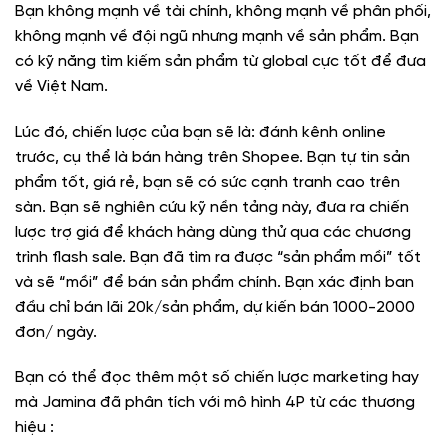
Bạn không mạnh về tài chính, không mạnh về phân phối,
không mạnh về đội ngũ nhưng mạnh về sản phẩm. Bạn
có kỹ năng tìm kiếm sản phẩm từ global cực tốt để đưa
về Việt Nam.
Lúc đó, chiến lược của bạn sẽ là: đánh kênh online
trước, cụ thể là bán hàng trên Shopee. Bạn tự tin sản
phẩm tốt, giá rẻ, bạn sẽ có sức cạnh tranh cao trên
sàn. Bạn sẽ nghiên cứu kỹ nền tảng này, đưa ra chiến
lược trợ giá để khách hàng dùng thử qua các chương
trình flash sale. Bạn đã tìm ra được “sản phẩm mồi” tốt
và sẽ “mồi” để bán sản phẩm chính. Bạn xác định ban
đầu chỉ bán lãi 20k/sản phẩm, dự kiến bán 1000-2000
đơn/ ngày.
Bạn có thể đọc thêm một số chiến lược marketing hay
mà Jamina đã phân tích với mô hình 4P từ các thương
hiệu :