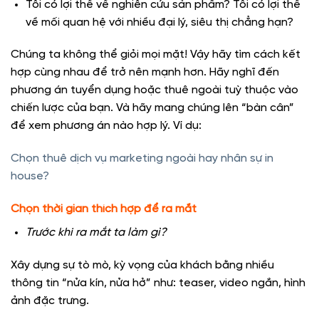
Tôi có lợi thế về nghiên cứu sản phẩm? Tôi có lợi thế
về mối quan hệ với nhiều đại lý, siêu thị chẳng hạn?
Chúng ta không thể giỏi mọi mặt! Vậy hãy tìm cách kết
hợp cùng nhau để trở nên mạnh hơn. Hãy nghĩ đến
phương án tuyển dụng hoặc thuê ngoài tuỳ thuộc vào
chiến lược của bạn. Và hãy mang chúng lên “bàn cân”
để xem phương án nào hợp lý. Ví dụ:
Chọn thuê dịch vụ marketing ngoài hay nhân sự in
house?
Chọn thời gian thích hợp để ra mắt
Trước khi ra mắt ta làm gì?
Xây dựng sự tò mò, kỳ vọng của khách bằng nhiều
thông tin “nửa kín, nửa hở” như: teaser, video ngắn, hình
ảnh đặc trưng.