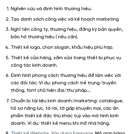
Nghiên cứu và định hình thương hiệu.
Tạo danh sách công việc và kế hoạch marketing
Nghĩ tên công ty, thương hiệu, đăng ký bản quyền,
bảo hộ thương hiệu ( nếu cần).
Thiết kế logo, chọn slogan, khẩu hiệu phù hợp.
Thiết kế cửa hàng, sắm sửa trang thiết bị phục vụ
công tác kinh doanh.
Định hình phong cách thương hiệu để làm việc với
các đối tác: Ví dụ: phong cách trẻ trung/truyền
thống, font chữ hiện đại/thư pháp….
Chuẩn bị tài liệu kinh doanh/marketing: catalogue,
hồ sơ năng lực, tờ rơi, tờ gấp khuyến mại, các ấn
phẩm thiết kế đặc thù khác tuỳ vào mô hình kinh
doanh. Ví dụ: thiết kế menu khi mở nhà hàng.
Thiết kế Website
,
Xây dựng Fanpage
, Mở gian hàng