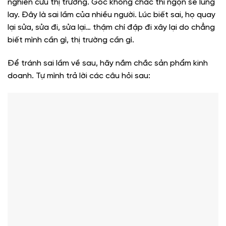
nghiên cứu thị trường. Gốc không chắc thì ngọn sẽ lung
lay. Đây là sai lầm của nhiều người. Lúc biết sai, họ quay
lại sửa, sửa đi, sửa lại… thậm chí đập đi xây lại do chẳng
biết mình cần gì, thị trường cần gì.
Để tránh sai lầm về sau, hãy nắm chắc sản phẩm kinh
doanh. Tự mình trả lời các câu hỏi sau: