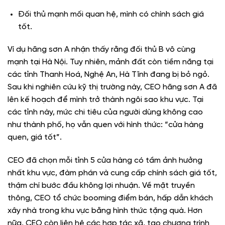
Đối thủ mạnh mối quan hệ, mình có chính sách giá
tốt.
Ví dụ hãng sơn A nhận thấy rằng đối thủ B vô cùng
mạnh tại Hà Nội. Tuy nhiên, mảnh đất còn tiềm năng tại
các tỉnh Thanh Hoá, Nghệ An, Hà Tĩnh đang bị bỏ ngỏ.
Sau khi nghiên cứu kỹ thị trường này, CEO hãng sơn A đã
lên kế hoạch để mình trở thành ngôi sao khu vực. Tại
các tỉnh này, mức chi tiêu của người dùng không cao
như thành phố, họ vẫn quen với hình thức: “cửa hàng
quen, giá tốt”.
CEO đã chọn mỗi tỉnh 5 cửa hàng có tầm ảnh hưởng
nhất khu vực, đàm phán và cung cấp chính sách giá tốt,
thậm chí bước đầu không lợi nhuận. Về mặt truyền
thông, CEO tổ chức booming điểm bán, hấp dẫn khách
xây nhà trong khu vực bằng hình thức tặng quà. Hơn
nữa, CEO còn liên hệ các hợp tác xã, tạo chương trình