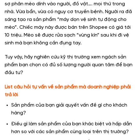
sợ phân mèo dính vào người, đồ vật…. mọi thứ trong
nhà. Vừa bẩn, vừa có nguy cơ truyền bệnh. Người ra đã
sáng tạo ra sản phẩm “máy dọn vệ sinh tự động cho
mèo”. Chiếc máy này được bán trên Shopee có giá tới
10 triệu. Mèo sẽ được rửa sạch “vùng kín” sau khi đi vệ
sinh mà bạn không cần đụng tay.
Tuy vậy, hãy nghiên cứu kỹ thị trường xem ngách sản
phẩm bạn chọn có đủ số lượng người quan tâm để bạn
đầu tư?
List câu hỏi tự vấn về sản phẩm mà doanh nghiệp phải
trả lời
Sản phẩm của bạn giải quyết vấn đề gì cho khách
hàng?
Điều gì làm sản phẩm của bạn khác biệt và hấp dẫn
hơn so với các sản phẩm cùng loại trên thị trường?